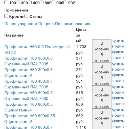
103
300
400
800
900
902
Применение
Кровля
Стены
По популярности
По цене
По наименованию
Цена
Название
за
Купить
м2
В
в один
Профнастил Н60 0.5 Полимерный
1 708
корзину
клик
Купить
RR 32
руб.
В
в один
Профнастил Н60 300х0.6
371
корзину
клик
Купить
Окрашенный RAL 7035
руб.
В
в один
Профнастил Н60 300х0.6
271
корзину
клик
Купить
Оцинкованный
руб.
В
в один
Профнастил Н60 400х0.7
561
корзину
клик
Купить
Окрашенный RAL 7035
руб.
В
в один
Профнастил Н60 800х0.5
815
корзину
клик
Купить
Окрашенный RAL 7035
руб.
В
в один
Профнастил Н60 800х0.5
606
корзину
клик
Купить
Оцинкованный
руб.
В
в один
Профнастил Н60 800х0.55
662
корзину
клик
Купить
Оцинкованный
руб.
В
в один
Профнастил Н60 800х0.7
1 116