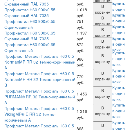
корзину
клик
Купить
Окрашенный RAL 7035
руб.
В
в один
Профнастил Н60 900х0.55
1 018
корзину
клик
Купить
Окрашенный RAL 7035
руб.
В
в один
Профнастил Н60 900х0.55
751
корзину
клик
Купить
Оцинкованный
руб.
В
в один
Профнастил Н60 900х0.65
1 197
корзину
клик
Купить
Окрашенный RAL 7035
руб.
В
в один
Профнастил Н60 900х0.65
872
корзину
клик
Оцинкованный
руб.
Купить
В
Профлист Металл Профиль Н60 0.5
в один
966
корзину
NormanMP RR 32 Темно-коричневый
клик
руб.
A
Купить
В
Профлист Металл Профиль Н60 0.5
в один
770
корзину
NormanMP RR 32 Темно-коричневый
клик
руб.
B
Купить
В
Профлист Металл Профиль Н60 0.5
в один
1 456
корзину
PURMAN® RR 32 Темно-коричневый
клик
руб.
A
Купить
В
Профлист Металл Профиль Н60 0.5
в один
1 316
корзину
VikingMP® E RR 32 Темно-
клик
руб.
коричневый A
Купить
В
Профлист Металл Профиль Н60 0.5
в один
868