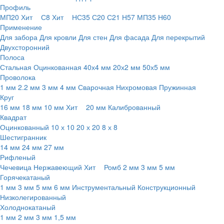
Профиль
МП20
Хит
С8
Хит
НС35
С20
С21
Н57
МП35
Н60
Применение
Для забора
Для кровли
Для стен
Для фасада
Для перекрытий
Двухсторонний
Полоса
Стальная
Оцинкованная
40х4 мм
20х2 мм
50х5 мм
Проволока
1 мм
2.2 мм
3 мм
4 мм
Сварочная
Нихромовая
Пружинная
Круг
16 мм
18 мм
10 мм
Хит
20 мм
Калиброванный
Квадрат
Оцинкованный
10 х 10
20 х 20
8 х 8
Шестигранник
14 мм
24 мм
27 мм
Рифленый
Чечевица
Нержавеющий
Хит
Ромб
2 мм
3 мм
5 мм
Горячекатаный
1 мм
3 мм
5 мм
6 мм
Инструментальный
Конструкционный
Низколегированный
Холоднокатаный
1 мм
2 мм
3 мм
1,5 мм