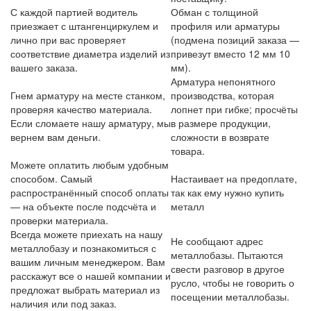
С каждой партией водитель
Обман с толщиной
приезжает с штангенциркулем и
профиля или арматуры
лично при вас проверяет
(подмена позиций заказа —
соответствие диаметра изделий из
привезут вместо 12 мм 10
вашего заказа.
мм).
Арматура непонятного
Гнем арматуру на месте станком,
производства, которая
проверяя качество материала.
лопнет при гибке; просчёты
Если сломаете нашу арматуру, мы
в размере продукции,
вернем вам деньги.
сложности в возврате
товара.
Можете оплатить любым удобным
способом. Самый
Настаивает на предоплате,
распространённый способ оплаты
так как ему нужно купить
— на объекте после подсчёта и
металл
проверки материала.
Всегда можете приехать на нашу
Не сообщают адрес
металлобазу и познакомиться с
металлобазы. Пытаются
вашим личным менеджером. Вам
свести разговор в другое
расскажут все о нашей компании и
русло, чтобы не говорить о
предложат выбрать материал из
посещении металлобазы.
наличия или под заказ.