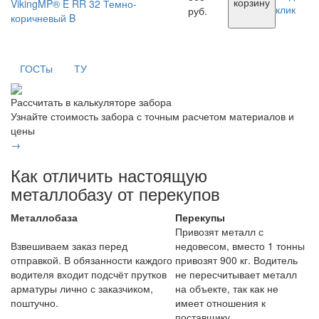
корзину
VikingMP® E RR 32 Темно-
клик
руб.
коричневый B
ГОСТы
ТУ
Рассчитать в калькуляторе забора
Узнайте стоимость забора с точным расчетом материалов и
цены
→
Как отличить настоящую
металлобазу от перекупов
Металлобаза
Перекупы
Привозят металл с
Взвешиваем заказ перед
недовесом, вместо 1 тонны
отправкой. В обязанности каждого
привозят 900 кг. Водитель
водителя входит подсчёт прутков
не пересчитывает металл
арматуры лично с заказчиком,
на объекте, так как не
поштучно.
имеет отношения к
поставщику.