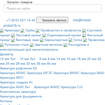
Каталог товаров
+7 (812) 627-14-42
Заказать звонок
info@metall-
prokat78.ru
Арматура
Трубы
Профнастил и профлисты
Сортовой
прокат
Листовой прокат
Оцинкованный прокат
Фасонный
прокат
Винтовые сваи
Евроштакетник
Сетка
Проволока
Рулонная сталь
Цветные металлы
Расходники и
комплектующие для металлопроката
Диаметр
12 мм
Хит
10 мм
Хит
8 мм
6 мм
14 мм
16 мм
18 мм
20 мм
22
мм
25 мм
28 мм
32 мм
36 мм
40 мм
Арматура рифленая А3
Арматура А500С
Арматура 25Г2С
Арматура В500С
Арматура A400
Арматура 35ГС
Арматура гладкая А1
Арматура А240
Хит
Арматура А240С
Арматура Ст3
Композитная арматура
Арматура для фундамента
Катанка